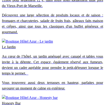
11h00 pour seulement 12 €, dans notre hôtel idéalement situé près
du Vieux-Port de Marseille.
Découvrez une large sélection de produits locaux et de saison :
fromages et charcuteries, salade de fruits frais, gâteaux faits maison
et crêpes, ainsi que tous les classiques d'un buffet généreux et
gourmand.
Le Jardin
Au cœur de l’hôtel, un jardin aménagé avec canapé et tables vous
invite à la détente. Cet espace, également réservé aux fumeurs,
devient un cadre agréable pour prendre le petit-déjeuner lorsque le
temps le permet.
Vous trouverez aussi deux terrasses en hauteur, parfaites pour
savourer un moment de calme en extérieur.
Honesty Bar